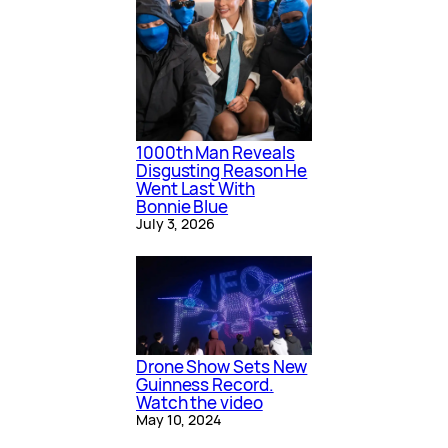
1000th Man Reveals
Disgusting Reason He
Went Last With
Bonnie Blue
July 3, 2026
Drone Show Sets New
Guinness Record.
Watch the video
May 10, 2024