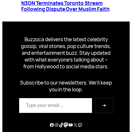
N3ON Terminates Toronto Stream
Following Dispute Over Muslim Faith
Buzzoca delivers the latest celebrity
gossip, viral stories, pop culture trends,
and entertainment buzz. Stay updated
with what everyone’s talking about –
from Hollywood to social media stars.
Subscribe to our newsletters. We’ll keep
you in the loop.
Type your email…
➔
Facebook
Instagram
TikTok
Mastodon
YouTube
X
Twitch