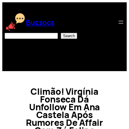
Skip
to
content
Buzzoca
Search
Search
Climão! Virgínia
Fonseca Dá
Unfollow Em Ana
Castela Após
Rumores De Affair