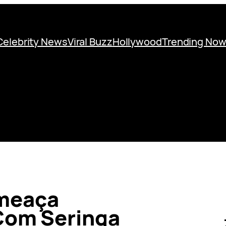
Celebrity News
Viral Buzz
Hollywood
Trending No
Ameaça
 Com Seringa