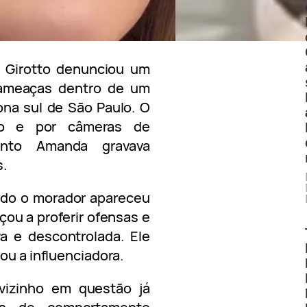
a Girotto denunciou um
 ameaças dentro de um
ona sul de São Paulo. O
deo e por câmeras de
anto Amanda gravava
s.
ndo o morador apareceu
ou a proferir ofensas e
a e descontrolada. Ele
ou a influenciadora.
vizinho em questão já