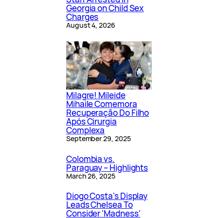
Georgia on Child Sex
Charges
August 4, 2026
Milagre! Mileide
Mihaile Comemora
Recuperação Do Filho
Após Cirurgia
Complexa
September 29, 2025
Colombia vs.
Paraguay – Highlights
March 26, 2025
Diogo Costa's Display
Leads Chelsea To
Consider 'Madness'