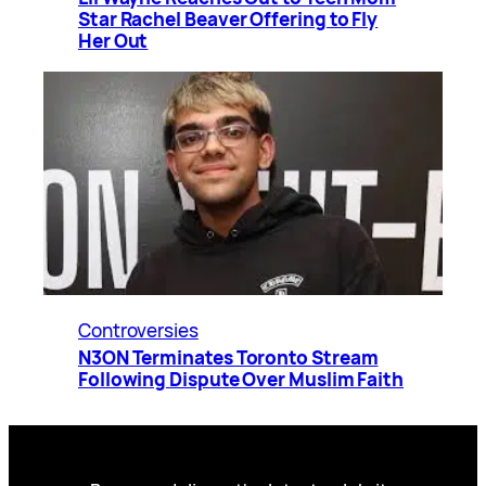
Star Rachel Beaver Offering to Fly
Her Out
Controversies
N3ON Terminates Toronto Stream
Following Dispute Over Muslim Faith