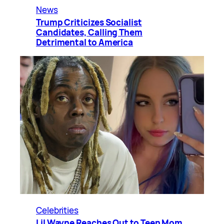
News
Trump Criticizes Socialist
Candidates, Calling Them
Detrimental to America
Celebrities
Lil Wayne Reaches Out to Teen Mom