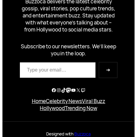
Buzzoca delivers the latest celebrity
gossip, viral stories, pop culture trends,
and entertainment buzz. Stay updated
with what everyone’s talking about –
from Hollywood to social media stars.
Subscribe to our newsletters. We’ll keep
you in the loop.
Type your email…
➔
Facebook
Instagram
TikTok
Mastodon
YouTube
X
Twitch
Home
Celebrity News
Viral Buzz
Hollywood
Trending Now
Designed with
Buzzoca