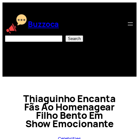
Skip
to
content
Buzzoca
Search
Search
Thiaguinho Encanta
Fãs Ao Homenagear
Filho Bento Em
Show Emocionante
Celebrities