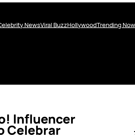
Celebrity News
Viral Buzz
Hollywood
Trending No
! Influencer
o Celebrar