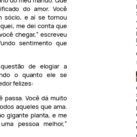
ário do meu marido. Que
ificado do amor. Você
sócio, e aí se tornou
squei, me dei conta que
 você chegar,” escreveu
ofundo sentimento que
 questão de elogiar a
ando o quanto ele se
edor felizes:
ê passa. Você dá muito
 todos aqueles que ama.
o gigante planta, e me
 uma pessoa melhor,”