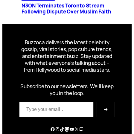
N3ON Terminates Toronto Stream
Following Dispute Over Muslim Faith
Buzzoca delivers the latest celebrity
gossip, viral stories, pop culture trends,
and entertainment buzz. Stay updated
with what everyone’s talking about –
from Hollywood to social media stars.
Subscribe to our newsletters. We’ll keep
you in the loop.
Type your email…
➔
Facebook
Instagram
TikTok
Mastodon
YouTube
X
Twitch