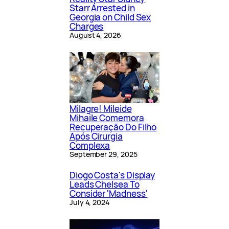
Starr Arrested in
Georgia on Child Sex
Charges
August 4, 2026
Milagre! Mileide
Mihaile Comemora
Recuperação Do Filho
Após Cirurgia
Complexa
September 29, 2025
Diogo Costa's Display
Leads Chelsea To
Consider 'Madness'
July 4, 2024