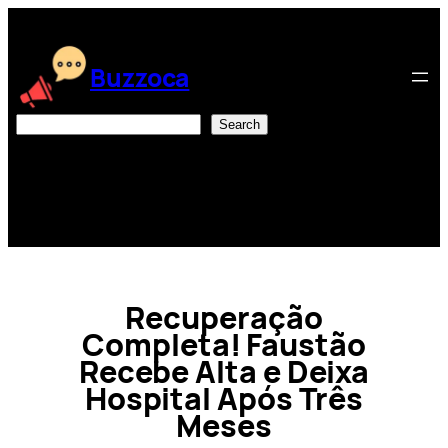
Skip
to
content
Buzzoca
Search
Search
Recuperação
Completa! Faustão
Recebe Alta e Deixa
Hospital Após Três
Meses