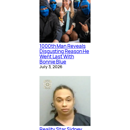
1000th Man Reveals
Disgusting Reason He
Went Last With
Bonnie Blue
July 3, 2026
Reality Star Sidney