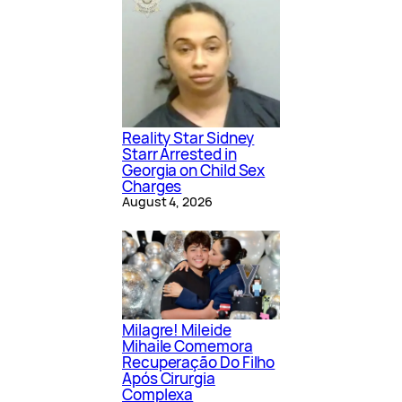
Reality Star Sidney
Starr Arrested in
Georgia on Child Sex
Charges
August 4, 2026
Milagre! Mileide
Mihaile Comemora
Recuperação Do Filho
Após Cirurgia
Complexa