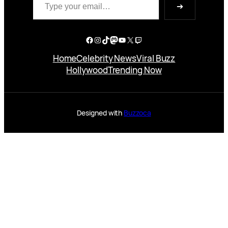
➔
Facebook
Instagram
TikTok
Mastodon
YouTube
X
Twitch
Home
Celebrity News
Viral Buzz
Hollywood
Trending Now
Designed with
Buzzoca