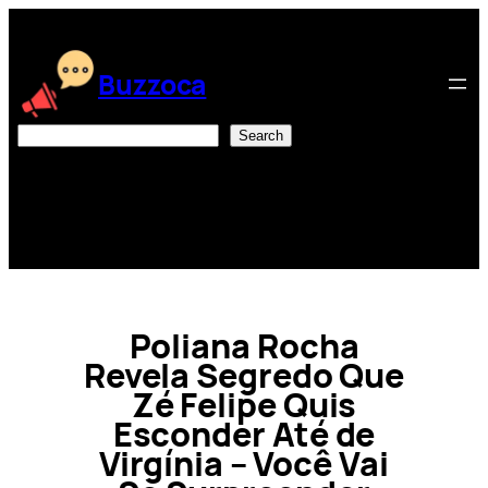
Skip
to
content
Buzzoca
Search
Search
Poliana Rocha
Revela Segredo Que
Zé Felipe Quis
Esconder Até de
Virgínia – Você Vai