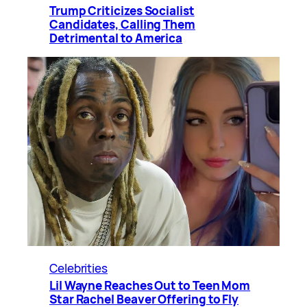
Trump Criticizes Socialist
Candidates, Calling Them
Detrimental to America
Celebrities
Lil Wayne Reaches Out to Teen Mom
Star Rachel Beaver Offering to Fly