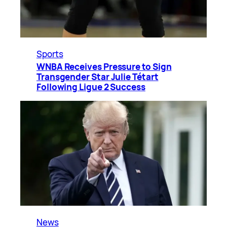
Sports
WNBA Receives Pressure to Sign
Transgender Star Julie Tétart
Following Ligue 2 Success
News