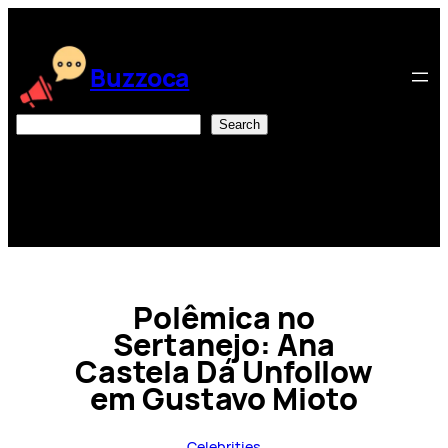
Skip
to
content
Buzzoca
Search
Search
Polêmica no
Sertanejo: Ana
Castela Dá Unfollow
em Gustavo Mioto
Celebrities