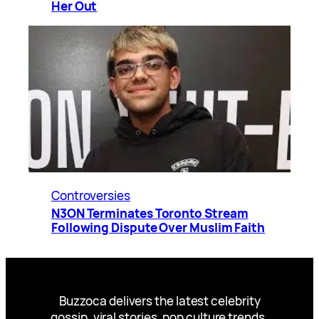
Her Out
Controversies
N3ON Terminates Toronto Stream
Following Dispute Over Muslim Faith
Buzzoca delivers the latest celebrity
gossip, viral stories, pop culture trends,