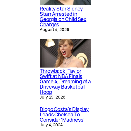
Reality Star Sidney
Starr Arrested in
Georgia on Child Sex
Charges
August 4, 2026
Throwback: Taylor
Swift at NBA Finals
Game 4, Dreaming of a
Driveway Basketball
Hoop
July 29, 2026
Diogo Costa's Display
Leads Chelsea To
Consider 'Madness'
July 4, 2024