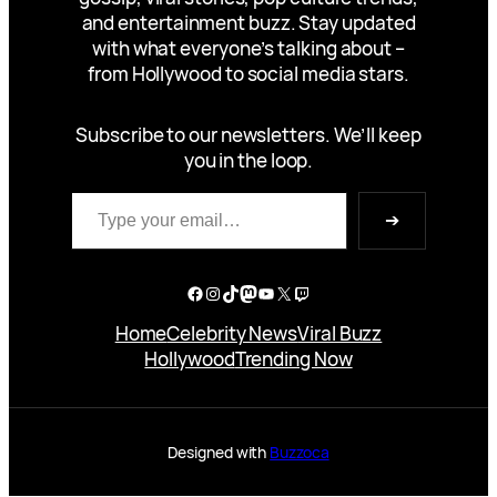
and entertainment buzz. Stay updated
with what everyone’s talking about –
from Hollywood to social media stars.
Subscribe to our newsletters. We’ll keep
you in the loop.
Type your email…
➔
Facebook
Instagram
TikTok
Mastodon
YouTube
X
Twitch
Home
Celebrity News
Viral Buzz
Hollywood
Trending Now
Designed with
Buzzoca