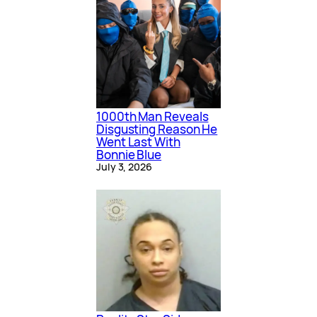
1000th Man Reveals
Disgusting Reason He
Went Last With
Bonnie Blue
July 3, 2026