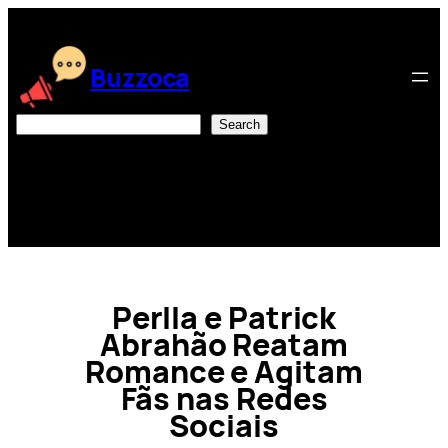
Skip
to
content
Buzzoca
Search
Search
Perlla e Patrick
Abrahão Reatam
Romance e Agitam
Fãs nas Redes
Sociais