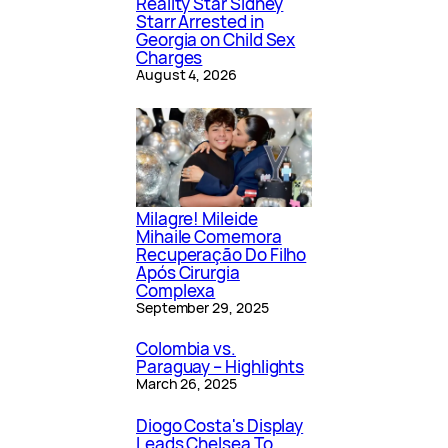
Reality Star Sidney
Starr Arrested in
Georgia on Child Sex
Charges
August 4, 2026
Milagre! Mileide
Mihaile Comemora
Recuperação Do Filho
Após Cirurgia
Complexa
September 29, 2025
Colombia vs.
Paraguay – Highlights
March 26, 2025
Diogo Costa's Display
Leads Chelsea To