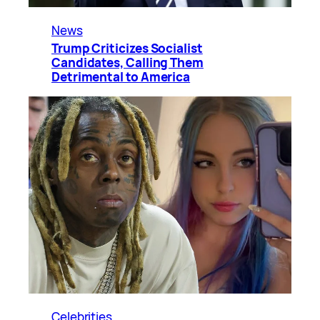
News
Trump Criticizes Socialist
Candidates, Calling Them
Detrimental to America
Celebrities