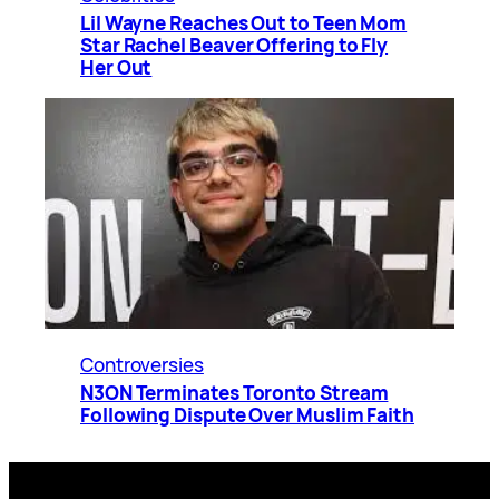
Lil Wayne Reaches Out to Teen Mom
Star Rachel Beaver Offering to Fly
Her Out
Controversies
N3ON Terminates Toronto Stream
Following Dispute Over Muslim Faith