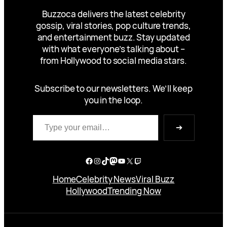
Buzzoca delivers the latest celebrity
gossip, viral stories, pop culture trends,
and entertainment buzz. Stay updated
with what everyone’s talking about –
from Hollywood to social media stars.
Subscribe to our newsletters. We’ll keep
you in the loop.
Type your email…
➔
Facebook
Instagram
TikTok
Mastodon
YouTube
X
Twitch
Home
Celebrity News
Viral Buzz
Hollywood
Trending Now