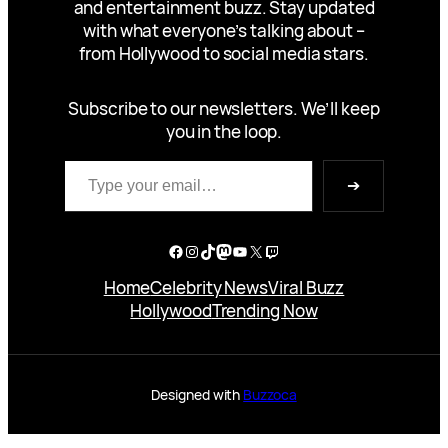
and entertainment buzz. Stay updated
with what everyone’s talking about –
from Hollywood to social media stars.
Subscribe to our newsletters. We’ll keep
you in the loop.
Type your email…
➔
Facebook
Instagram
TikTok
Mastodon
YouTube
X
Twitch
Home
Celebrity News
Viral Buzz
Hollywood
Trending Now
Designed with
Buzzoca