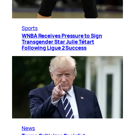
Sports
WNBA Receives Pressure to Sign
Transgender Star Julie Tétart
Following Ligue 2 Success
News