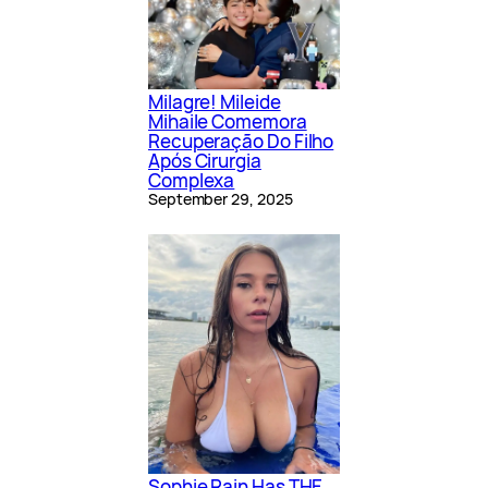
Milagre! Mileide
Mihaile Comemora
Recuperação Do Filho
Após Cirurgia
Complexa
September 29, 2025
Sophie Rain Has THE