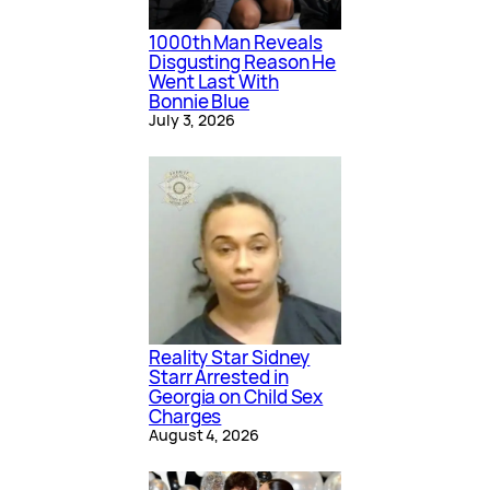
1000th Man Reveals
Disgusting Reason He
Went Last With
Bonnie Blue
July 3, 2026
Reality Star Sidney
Starr Arrested in
Georgia on Child Sex
Charges
August 4, 2026