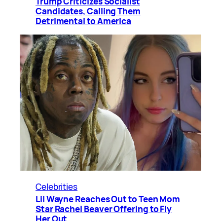
Trump Criticizes Socialist
Candidates, Calling Them
Detrimental to America
Celebrities
Lil Wayne Reaches Out to Teen Mom
Star Rachel Beaver Offering to Fly
Her Out