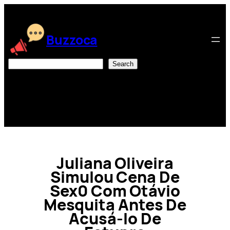
Skip
to
content
Buzzoca
Search
Search
Juliana Oliveira
Simulou Cena De
Sex0 Com Otávio
Mesquita Antes De
Acusá-lo De