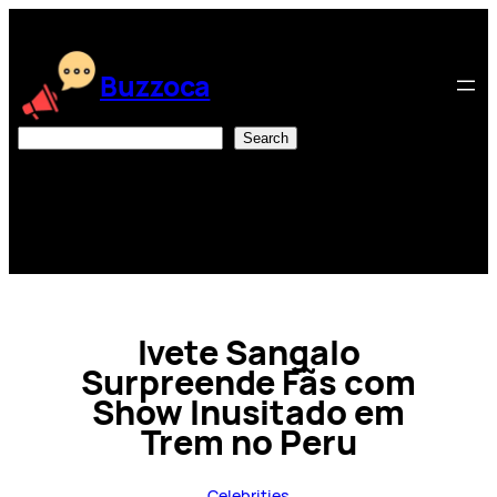
Skip
to
content
Buzzoca
Search
Search
Ivete Sangalo
Surpreende Fãs com
Show Inusitado em
Trem no Peru
Celebrities