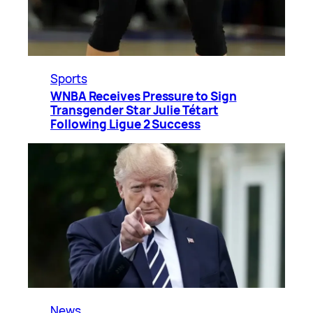
Sports
WNBA Receives Pressure to Sign
Transgender Star Julie Tétart
Following Ligue 2 Success
News