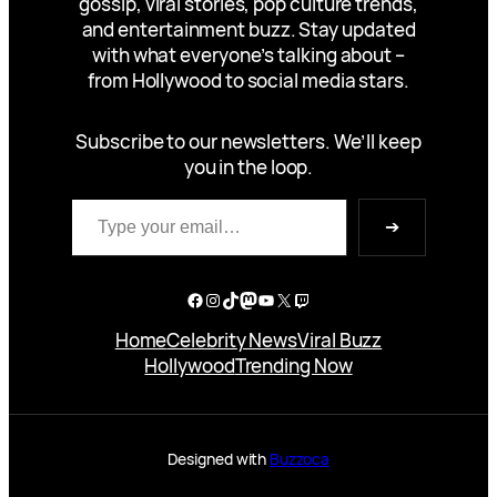
gossip, viral stories, pop culture trends,
and entertainment buzz. Stay updated
with what everyone’s talking about –
from Hollywood to social media stars.
Subscribe to our newsletters. We’ll keep
you in the loop.
Type your email…
➔
Facebook
Instagram
TikTok
Mastodon
YouTube
X
Twitch
Home
Celebrity News
Viral Buzz
Hollywood
Trending Now
Designed with
Buzzoca