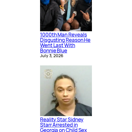
1000th Man Reveals
Disgusting Reason He
Went Last With
Bonnie Blue
July 3, 2026
Reality Star Sidney
Starr Arrested in
Georgia on Child Sex