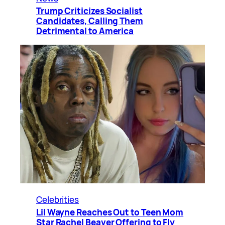
Trump Criticizes Socialist
Candidates, Calling Them
Detrimental to America
Celebrities
Lil Wayne Reaches Out to Teen Mom
Star Rachel Beaver Offering to Fly