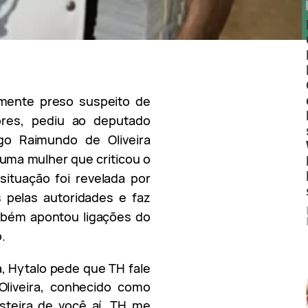
almente preso suspeito de
res, pediu ao deputado
go Raimundo de Oliveira
uma mulher que criticou o
 situação foi revelada por
pelas autoridades e faz
mbém apontou ligações do
.
a, Hytalo pede que TH fale
Oliveira, conhecido como
esteira de você aí. TH me