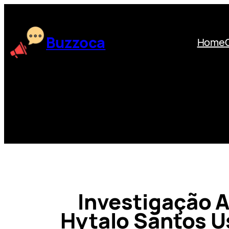
Skip
to
content
Buzzoca
Home
Investigação 
Hytalo Santos U