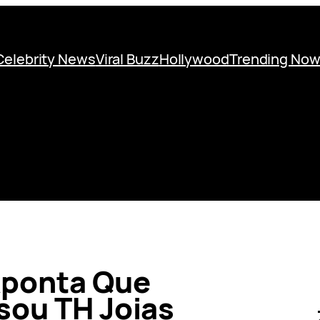
Celebrity News
Viral Buzz
Hollywood
Trending No
Aponta Que
sou TH Joias