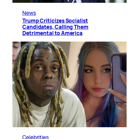
News
Trump Criticizes Socialist
Candidates, Calling Them
Detrimental to America
Celebrities