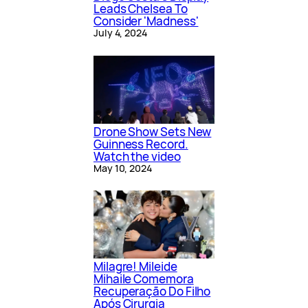
Leads Chelsea To
Consider 'Madness'
July 4, 2024
Drone Show Sets New
Guinness Record.
Watch the video
May 10, 2024
Milagre! Mileide
Mihaile Comemora
Recuperação Do Filho
Após Cirurgia