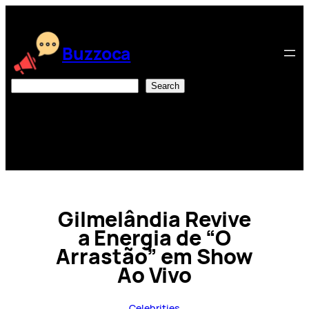
Skip
to
content
Buzzoca
Search
Search
Gilmelândia Revive
a Energia de “O
Arrastão” em Show
Ao Vivo
Celebrities