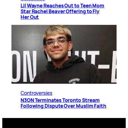
Lil Wayne Reaches Out to Teen Mom
Star Rachel Beaver Offering to Fly
Her Out
Controversies
N3ON Terminates Toronto Stream
Following Dispute Over Muslim Faith