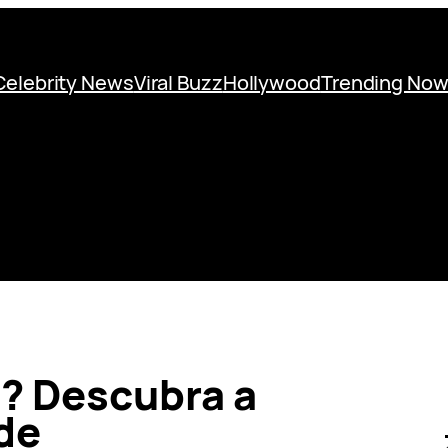
Celebrity News
Viral Buzz
Hollywood
Trending No
a? Descubra a
de