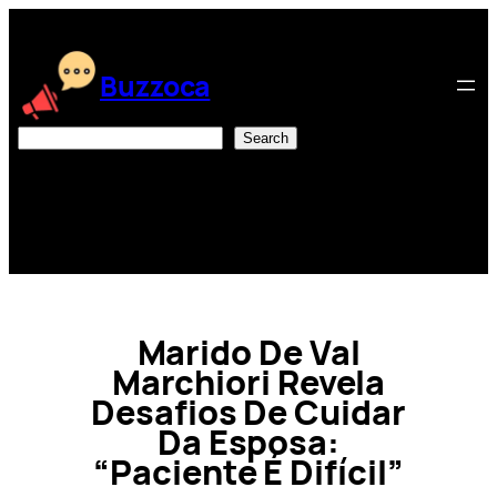
Skip
to
content
Buzzoca
Search
Search
Marido De Val
Marchiori Revela
Desafios De Cuidar
Da Esposa:
“Paciente É Difícil”