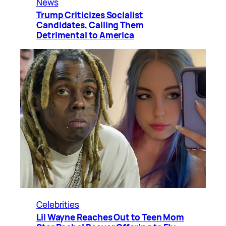
News
Trump Criticizes Socialist
Candidates, Calling Them
Detrimental to America
Celebrities
Lil Wayne Reaches Out to Teen Mom