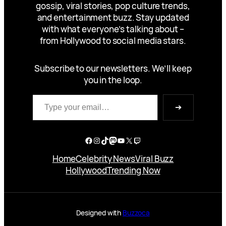
gossip, viral stories, pop culture trends,
and entertainment buzz. Stay updated
with what everyone’s talking about –
from Hollywood to social media stars.
Subscribe to our newsletters. We’ll keep
you in the loop.
Type your email…
➔
Facebook
Instagram
TikTok
Mastodon
YouTube
X
Twitch
Home
Celebrity News
Viral Buzz
Hollywood
Trending Now
Designed with
Buzzoca