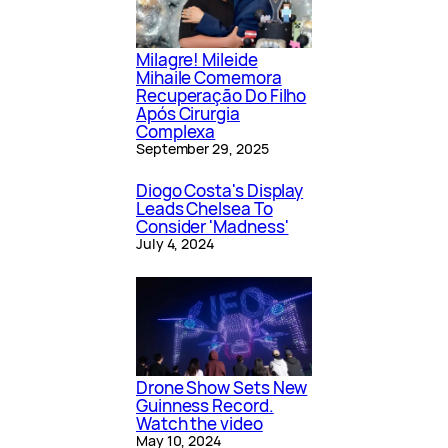
Milagre! Mileide
Mihaile Comemora
Recuperação Do Filho
Após Cirurgia
Complexa
September 29, 2025
Diogo Costa's Display
Leads Chelsea To
Consider 'Madness'
July 4, 2024
Drone Show Sets New
Guinness Record.
Watch the video
May 10, 2024